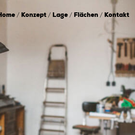
Home
/
Konzept
/
Lage
/
Flächen
/
Kontakt